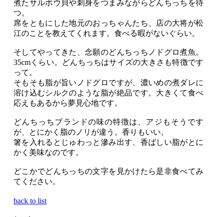
煮たサルボウ貝や刺身をつまみながらどんちっちを待
つ。
席をともにした地元のおっちゃんたち、店の大将が松
江のことを教えてくれます。食べる暇がないぐらい。
そしてやってきた、念願のどんちっちノドグロ煮魚。
35cmくらい。どんちっちはサイズの大きさも特徴です
って。
そもそも脂が旨いノドグロですが、濃いめの煮ダレに
溶け込むシルクのような脂が絶品です。大きくて食べ
応えもあるから夢見心地です。
どんちっちブランドの味の特徴は、アジもそうです
が、とにかく脂のノリが違う。香りもいい。
箸を入れるとじゅわっと滲み出す、香ばしい脂がとに
かく美味なのです。
どこかでどんちっちの文字を見かけたら是非食べてみ
てください。
back to list