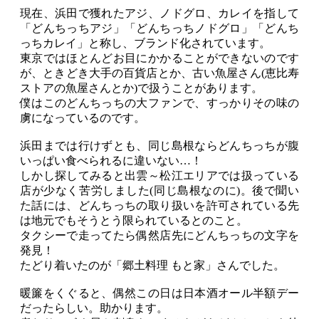
現在、浜田で獲れたアジ、ノドグロ、カレイを指して
「どんちっちアジ」「どんちっちノドグロ」「どんち
っちカレイ」と称し、ブランド化されています。
東京ではほとんどお目にかかることができないのです
が、ときどき大手の百貨店とか、古い魚屋さん(恵比寿
ストアの魚屋さんとか)で扱うことがあります。
僕はこのどんちっちの大ファンで、すっかりその味の
虜になっているのです。
浜田までは行けずとも、同じ島根ならどんちっちが腹
いっぱい食べられるに違いない…！
しかし探してみると出雲～松江エリアでは扱っている
店が少なく苦労しました(同じ島根なのに)。後で聞い
た話には、どんちっちの取り扱いを許可されている先
は地元でもそうとう限られているとのこと。
タクシーで走ってたら偶然店先にどんちっちの文字を
発見！
たどり着いたのが「郷土料理 もと家」さんでした。
暖簾をくぐると、偶然この日は日本酒オール半額デー
だったらしい。助かります。