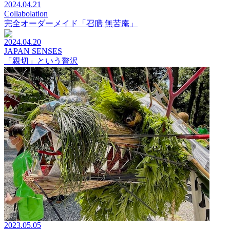
2024.04.21
Collabolation
完全オーダーメイド「召膳 無苦庵」
2024.04.20
JAPAN SENSES
「親切」という贅沢
2023.05.05