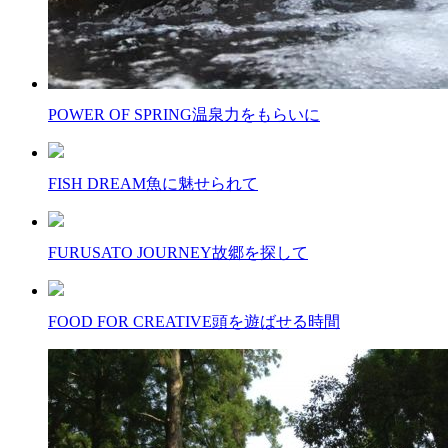
POWER OF SPRING
温泉力をもらいに
FISH DREAM
魚に魅せられて
FURUSATO JOURNEY
故郷を探して
FOOD FOR CREATIVE
頭を遊ばせる時間