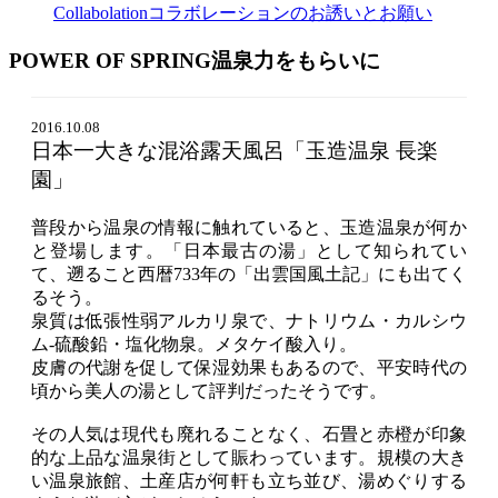
Collabolation
コラボレーションのお誘いとお願い
POWER OF SPRING
温泉力をもらいに
2016.10.08
日本一大きな混浴露天風呂「玉造温泉 長楽
園」
普段から温泉の情報に触れていると、玉造温泉が何か
と登場します。「日本最古の湯」として知られてい
て、遡ること西暦733年の「出雲国風土記」にも出てく
るそう。
泉質は低張性弱アルカリ泉で、ナトリウム・カルシウ
ム-硫酸鉛・塩化物泉。メタケイ酸入り。
皮膚の代謝を促して保湿効果もあるので、平安時代の
頃から美人の湯として評判だったそうです。
その人気は現代も廃れることなく、石畳と赤橙が印象
的な上品な温泉街として賑わっています。規模の大き
い温泉旅館、土産店が何軒も立ち並び、湯めぐりする