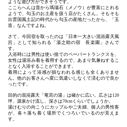
ような遊び方ができそうです。
ここらへんは昔から瑪瑙石（メノウ）が豊富にとれる
ようで、勾玉のお土産を扱う店がたくさん。そもそも
出雲国風土記の時代から勾玉の産地だったから、「玉
造」なんですよね。
さて、今回宿を取ったのは「日本一大きい混浴露天風
呂」として知られる「湯之助の宿 長楽園」さんで
す。
入浴時には男性は使い捨てのペーパートランクスを、
女性は湯浴み着を着用するので、あまり気兼ねするこ
となく入浴することができます。
着用によって浴感が損なわれる感じも全くありませ
ん。他のお客さんへ変に気遣いしなくて済むので良か
ったです。
目的の混浴露天「竜宮の湯」は確かに広い。広さは120
坪、源泉かけ流し、深さは70cmくらいでしょうか。
湯けむりの向こうにカップルやご夫婦、個人の男性客
が、各々落ち着く場所でくつろいでいるのが見えま
す。