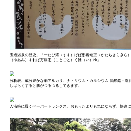
玉造温泉の歴史。「一たび濯（すす）げば形容端正（かたちきらきら
（ゆあみ）すれば万病悉（ことごと）く除（い）ゆ」
分析表。成分豊かな弱アルカリ、ナトリウム・カルシウム-硫酸鉛・塩
しばらくすると肌がつるつるしてきます。
入浴時に履くペーパートランクス。おもったよりも気にならず、快適