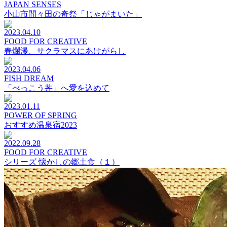
JAPAN SENSES
小山市間々田の奇祭「じゃがまいた」
2023.04.10
FOOD FOR CREATIVE
春爛漫、サクラマスにあけがらし
2023.04.06
FISH DREAM
「べっこう丼」へ愛を込めて
2023.01.11
POWER OF SPRING
おすすめ温泉宿2023
2022.09.28
FOOD FOR CREATIVE
シリーズ 懐かしの郷土食（１）