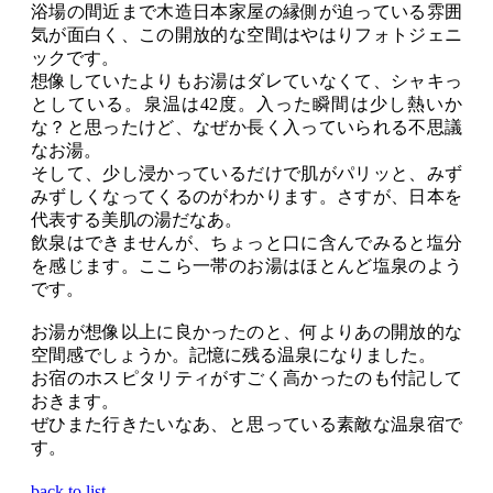
浴場の間近まで木造日本家屋の縁側が迫っている雰囲
気が面白く、この開放的な空間はやはりフォトジェニ
ックです。
想像していたよりもお湯はダレていなくて、シャキっ
としている。泉温は42度。入った瞬間は少し熱いか
な？と思ったけど、なぜか長く入っていられる不思議
なお湯。
そして、少し浸かっているだけで肌がパリッと、みず
みずしくなってくるのがわかります。さすが、日本を
代表する美肌の湯だなあ。
飲泉はできませんが、ちょっと口に含んでみると塩分
を感じます。ここら一帯のお湯はほとんど塩泉のよう
です。
お湯が想像以上に良かったのと、何よりあの開放的な
空間感でしょうか。記憶に残る温泉になりました。
お宿のホスピタリティがすごく高かったのも付記して
おきます。
ぜひまた行きたいなあ、と思っている素敵な温泉宿で
す。
back to list